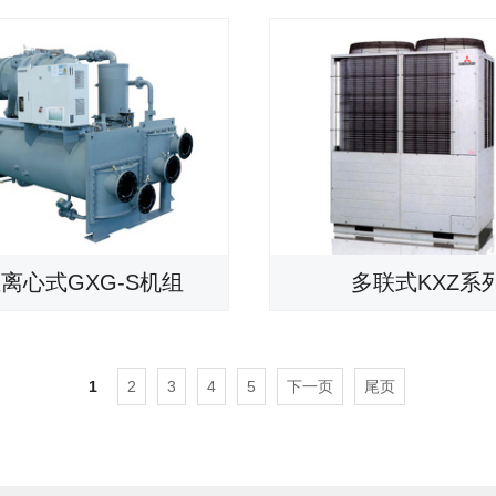
离心式GXG-S机组
多联式KXZ系
1
2
3
4
5
下一页
尾页